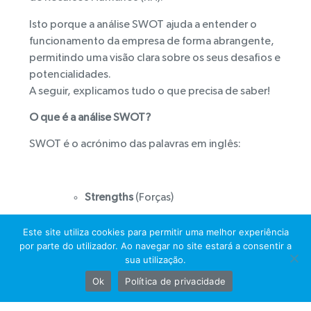
Isto porque a análise SWOT ajuda a entender o
funcionamento da empresa de forma abrangente,
permitindo uma visão clara sobre os seus desafios e
potencialidades.
A seguir, explicamos tudo o que precisa de saber!
O que é a análise SWOT?
SWOT é o acrónimo das palavras em inglês:
Strengths
(Forças)
Weaknesses
(Fraquezas)
Este site utiliza cookies para permitir uma melhor experiência
por parte do utilizador. Ao navegar no site estará a consentir a
Opportunities
(Oportunidades)
sua utilização.
Threats
(Ameaças)
Ok
Política de privacidade
Ou seja, trata-se de uma ferramenta de análise que