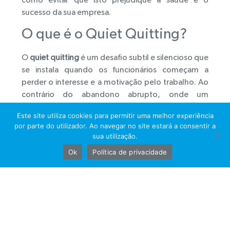
como evitar que isto prejudique a saúde e o
sucesso da sua empresa.
O que é o Quiet Quitting?
O
quiet quitting
é um desafio subtil e silencioso que
se instala quando os funcionários começam a
perder o interesse e a motivação pelo trabalho. Ao
contrário do abandono abrupto, onde um
colaborador deixa a empresa de forma visível,
Este site utiliza cookies para permitir uma melhor experiência
neste caso, ocorre um abandono gradual e
por parte do utilizador. Ao navegar no site estará a consentir a
discreto. Ou seja, os profissionais podem ainda
sua utilização.
estar presentes fisicamente, mas mentalmente
Ok
Política de privacidade
estão ausentes. Isso resulta numa queda de
produtividade, criatividade e qualidade do
trabalho.
Identifique os Sinais do Quiet
Quitting